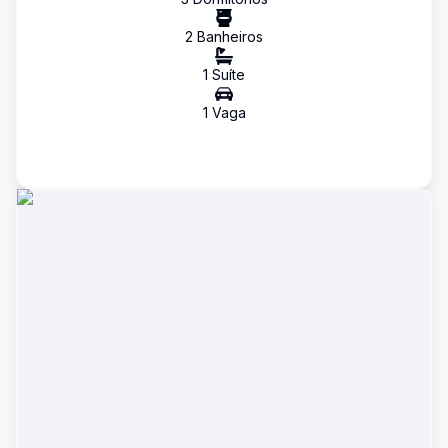
2
Banheiro
s
1
Suíte
1
Vaga