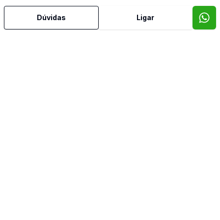
Dúvidas
Ligar
Mais informações
Área de Serviço
Armários Embutidos
Banheiro Social
Dormitório com Armários
Sacada