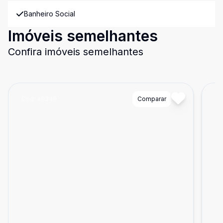
Banheiro Social
Imóveis semelhantes
Confira imóveis semelhantes
Cód:
49349
Comparar
Có