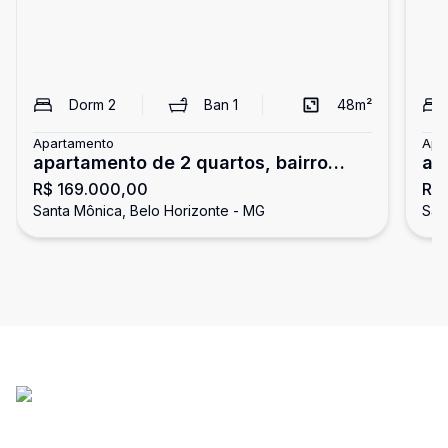
Dorm
2
Ban
1
48
m²
Apartamento
Apa
apartamento de 2 quartos, bairro
ap
R$ 169.000,00
R$
Santa Mônica em Belo Horizonte
Sa
Santa Mônica, Belo Horizonte - MG
San