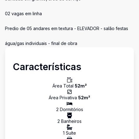
02 vagas em linha
Predio de 05 andares em textura - ELEVADOR - salão festas
água/gas individuais - final de obra
Características
Área Total
52
m²
Área Privativa
52
m²
2
Dormitório
s
2
Banheiro
s
1
Suíte