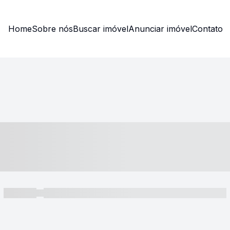
Home
Sobre nós
Buscar imóvel
Anunciar imóvel
Contato
----- ---- ---- -- ----
----- -----
----- ----- -- ------ ---- ---- -- ----- ----- ----- --- ------