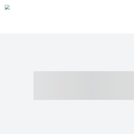
----- ----- -- -
- ------