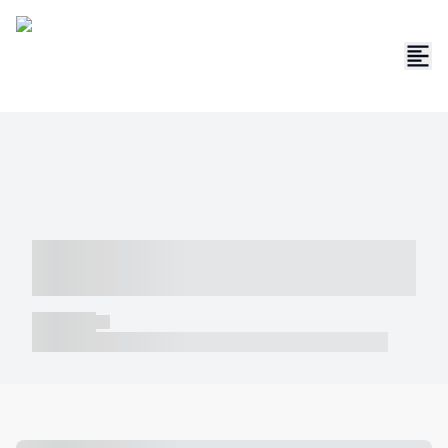
----- ----- -- ------ ---- ---- -- ----- -----
----- --- ------
----- -----
----- ----- -- ------ ---- ---- -- ----- ----- ----- --- ------