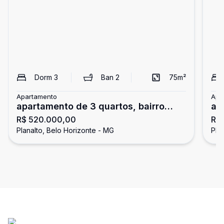
Dorm
3
Ban
2
75
m²
Apartamento
Apa
apartamento de 3 quartos, bairro
ap
R$ 520.000,00
R$
Planalto em Belo Horizonte
pri
Planalto, Belo Horizonte - MG
Pla
Ho