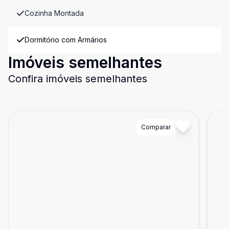
Cozinha Montada
Dormitório com Armários
Imóveis semelhantes
Confira imóveis semelhantes
Cód:
49560
Comparar
Có