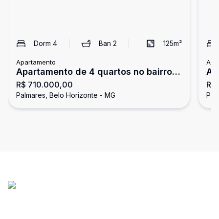
Dorm
4
Ban
2
125
m²
Apartamento
Apa
Apartamento de 4 quartos no bairro
Ap
R$ 710.000,00
R$
Palmares em belo horizonte
Pa
Palmares, Belo Horizonte - MG
Pal