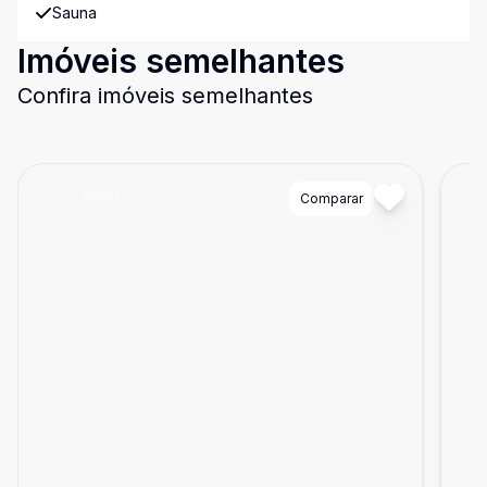
Sauna
Imóveis semelhantes
Confira imóveis semelhantes
Cód:
35891
Comparar
Có