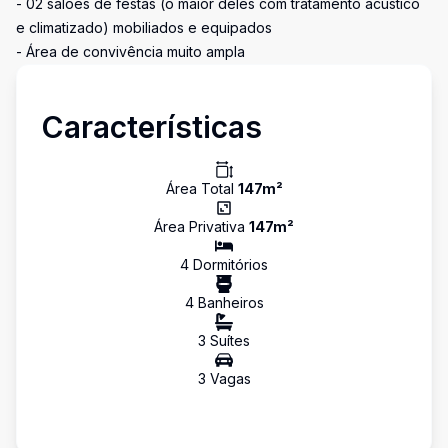
- 02 salões de festas (o maior deles com tratamento acústico
e climatizado) mobiliados e equipados
- Área de convivência muito ampla
Características
Área Total
147
m²
Área Privativa
147
m²
4
Dormitório
s
4
Banheiro
s
3
Suíte
s
3
Vaga
s