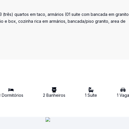
 (três) quartos em taco, armários (01 suite com bancada em granito
io e box, cozinha rica em armários, bancada/piso granito, area de
3
Dormitório
s
2
Banheiro
s
1
Suíte
1
Vag