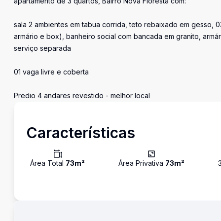
apartamento de 3 quartos, Bairro Nova Floresta com:
sala 2 ambientes em tabua corrida, teto rebaixado em gesso, 03
armário e box), banheiro social com bancada em granito, armár
serviço separada
01 vaga livre e coberta
Predio 4 andares revestido - melhor local
Características
Área Total
73
m²
Área Privativa
73
m²