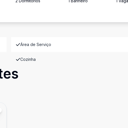
2
Dormitório
s
1
Banheiro
1
Vag
Área de Serviço
Cozinha
tes