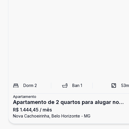
Dorm
2
Ban
1
53
m
Apartamento
Apartamento de 2 quartos para alugar no
R$ 1.444,45
/ mês
bairro Nova Cachoeirinha
Nova Cachoeirinha, Belo Horizonte - MG