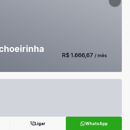
choeirinha
R$ 1.666,67
/ mês
Ligar
WhatsApp