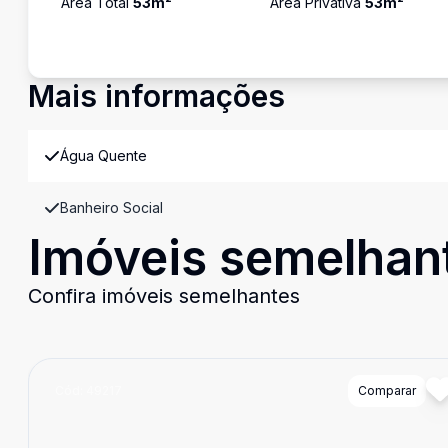
Área Total
53
m²
Área Privativa
53
m²
Mais informações
Água Quente
Banheiro Social
Imóveis semelhan
Confira imóveis semelhantes
Cód:
49217
Comparar