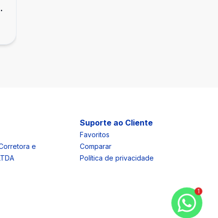
Apartamento de 3 quartos no bairro
R$ 850.000,00
Liberdade
Liberdade, Belo Horizonte - MG
Suporte ao Cliente
Favoritos
Corretora e
Comparar
 LTDA
Política de privacidade
1