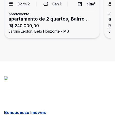
Dorm
2
Ban
1
48
m²
Apartamento
Apa
apartamento de 2 quartos, Bairro
ap
R$ 240.000,00
R$
Jardim Leblon em Belo Horizonte
Ja
Jardim Leblon, Belo Horizonte - MG
Jar
Bonsucesso Imóveis