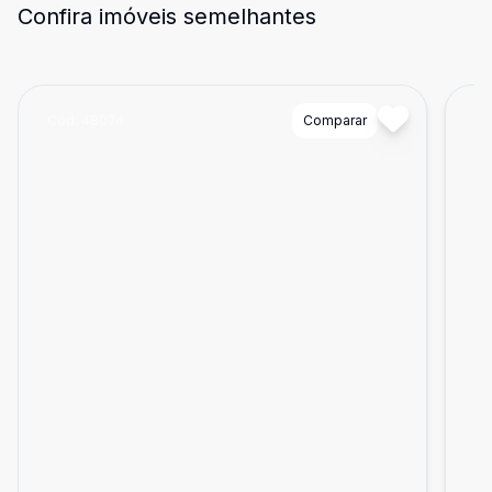
Confira imóveis semelhantes
Cód:
48074
Comparar
Có