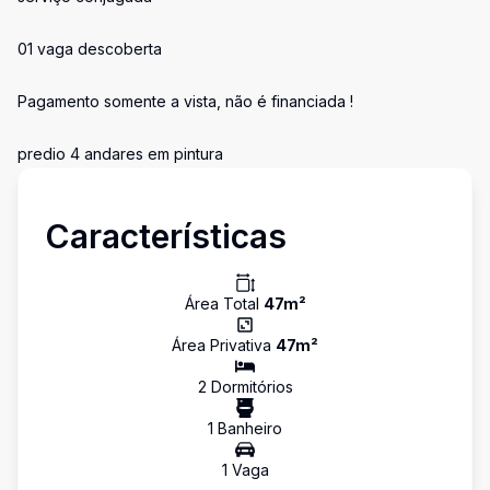
01 vaga descoberta
Pagamento somente a vista, não é financiada !
predio 4 andares em pintura
Características
Área Total
47
m²
Área Privativa
47
m²
2
Dormitório
s
1
Banheiro
1
Vaga