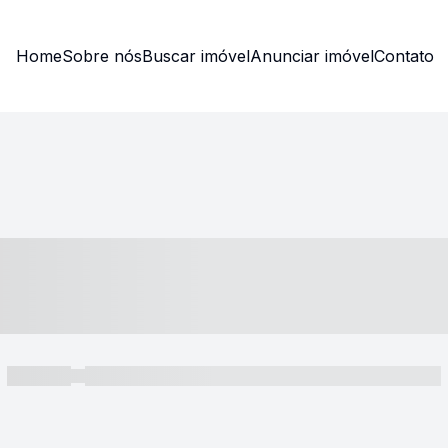
Home
Sobre nós
Buscar imóvel
Anunciar imóvel
Contato
----- ---- ---- -- ----
----- -----
----- ----- -- ------ ---- ---- -- ----- ----- ----- --- ------