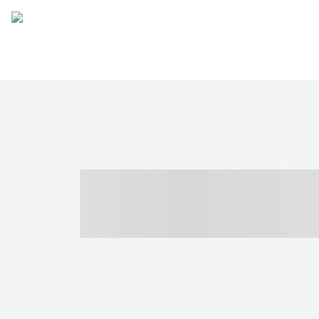
----- ----- -- -
- ------