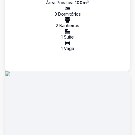
Área Privativa
100
m²
3
Dormitório
s
2
Banheiro
s
1
Suíte
1
Vaga