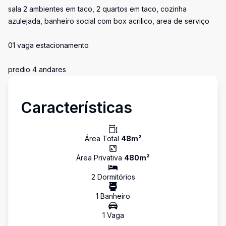
sala 2 ambientes em taco, 2 quartos em taco, cozinha
azulejada, banheiro social com box acrilico, area de serviço
01 vaga estacionamento
predio 4 andares
Características
Área Total
48
m²
Área Privativa
480
m²
2
Dormitório
s
1
Banheiro
1
Vaga