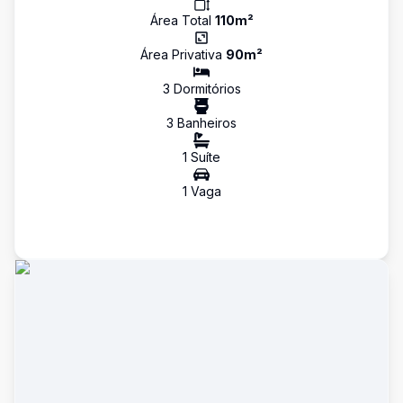
Área Total
110
m²
Área Privativa
90
m²
3
Dormitório
s
3
Banheiro
s
1
Suíte
1
Vaga