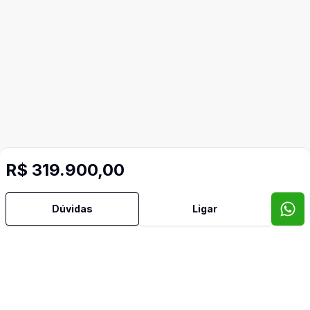
R$ 319.900,00
Mais informações
Dúvidas
Ligar
Área de Serviço
Armários Embutidos