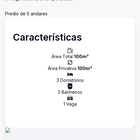
Predio de 5 andares
Características
Área Total
100
m²
Área Privativa
100
m²
3
Dormitório
s
2
Banheiro
s
1
Vaga