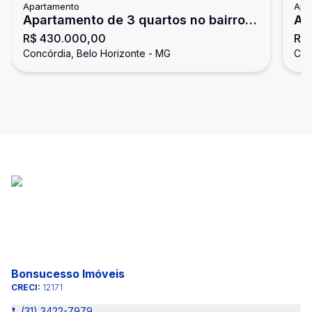
Apartamento
Apa
Apartamento de 3 quartos no bairro
Ap
R$ 430.000,00
R$
Concórdia
Co
Concórdia, Belo Horizonte - MG
Con
Bonsucesso Imóveis
CRECI:
12171
(31) 3422-7979