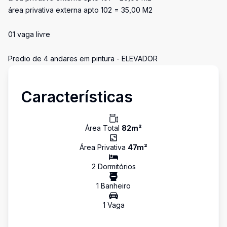
área privativa externa apto 102 = 35,00 M2
01 vaga livre
Predio de 4 andares em pintura - ELEVADOR
Características
Área Total
82
m²
Área Privativa
47
m²
2
Dormitório
s
1
Banheiro
1
Vaga