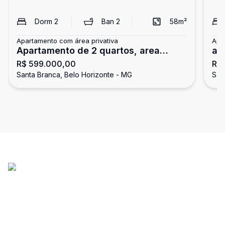
Dorm
2
Ban
2
58
m²
Apartamento com área privativa
Apa
Apartamento de 2 quartos, area
ap
R$ 599.000,00
R$
privativa externa no bairro Santa
Br
Santa Branca, Belo Horizonte - MG
San
Branca, Belo Horizonte/MG