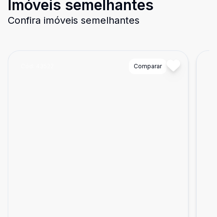
Imóveis semelhantes
Confira imóveis semelhantes
Cód:
43522
Comparar
Có