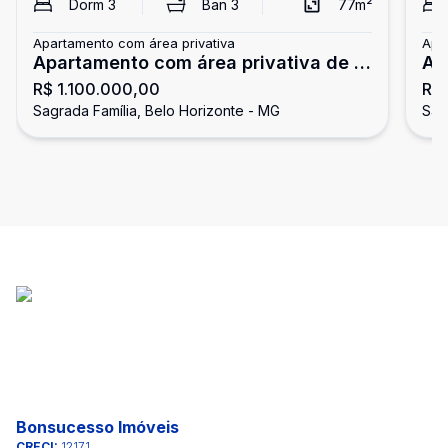
Dorm
3
Ban
3
77
m²
Apartamento com área privativa
Apa
Apartamento com área privativa de 3
Ap
R$ 1.100.000,00
R$
quartos bairro Sagrada Familia - Belo
Sa
Sagrada Família, Belo Horizonte - MG
Sag
Horizonte
Bonsucesso Imóveis
CRECI:
12171