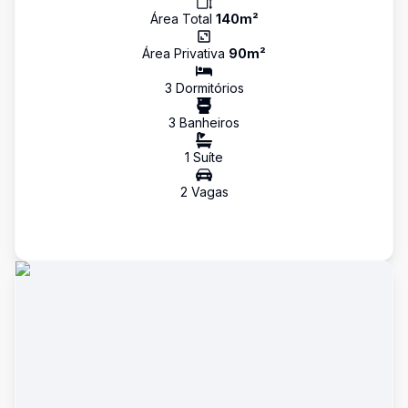
Área Total
140
m²
Área Privativa
90
m²
3
Dormitório
s
3
Banheiro
s
1
Suíte
2
Vaga
s