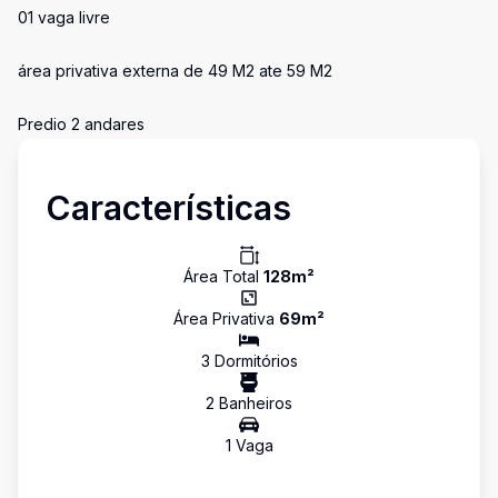
01 vaga livre
área privativa externa de 49 M2 ate 59 M2
Predio 2 andares
Características
Área Total
128
m²
Área Privativa
69
m²
3
Dormitório
s
2
Banheiro
s
1
Vaga