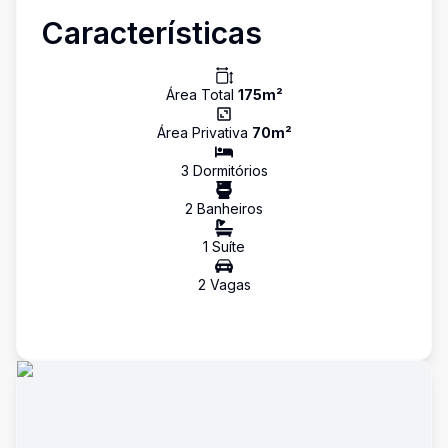
Características
Área Total
175
m²
Área Privativa
70
m²
3
Dormitório
s
2
Banheiro
s
1
Suíte
2
Vaga
s