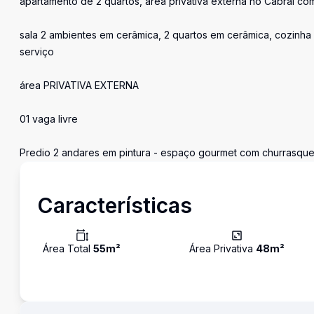
apartamento de 2 quartos, area privativa externa no Cabral co
sala 2 ambientes em cerâmica, 2 quartos em cerâmica, cozinha 
serviço
área PRIVATIVA EXTERNA
01 vaga livre
Predio 2 andares em pintura - espaço gourmet com churrasque
Características
Área Total
55
m²
Área Privativa
48
m²