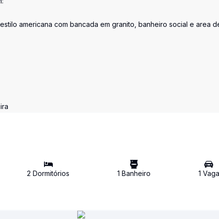
m:
estilo americana com bancada em granito, banheiro social e area d
ira
2
Dormitório
s
1
Banheiro
1
Vag