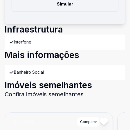
Simular
Infraestrutura
Interfone
Mais informações
Banheiro Social
Imóveis semelhantes
Confira imóveis semelhantes
Cód:
49336
Comparar
Có