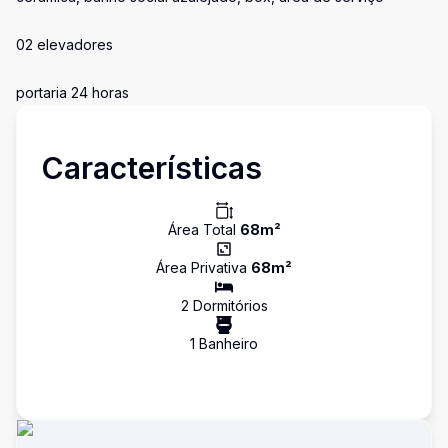
02 elevadores
portaria 24 horas
Características
Área Total
68
m²
Área Privativa
68
m²
2
Dormitório
s
1
Banheiro