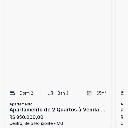
Dorm
2
Ban
3
65
m²
Apartamento
Apa
Apartamento de 2 Quartos à Venda |
ap
R$ 950.000,00
R$
2 Suítes | Lourdes
Ce
Centro, Belo Horizonte - MG
Cen