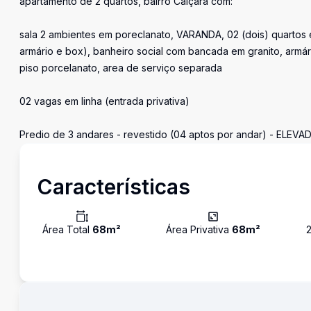
apartamento de 2 quartos, bairro Caiçara com:
sala 2 ambientes em poreclanato, VARANDA, 02 (dois) quartos 
armário e box), banheiro social com bancada em granito, armár
piso porcelanato, area de serviço separada
02 vagas em linha (entrada privativa)
Predio de 3 andares - revestido (04 aptos por andar) - ELEVA
Características
Área Total
68
m²
Área Privativa
68
m²