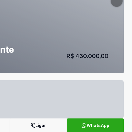
onte
R$ 430.000,00
Ligar
WhatsApp