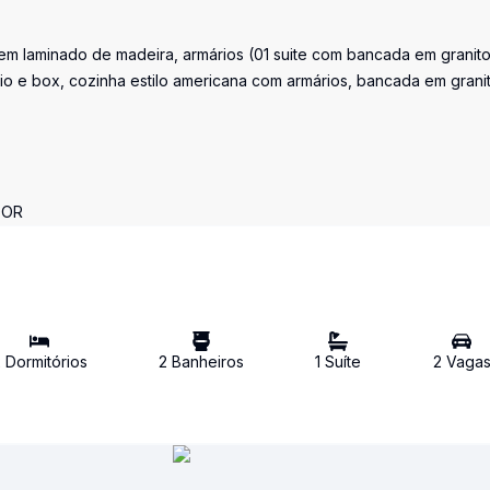
em laminado de madeira, armários (01 suite com bancada em granito
io e box, cozinha estilo americana com armários, bancada em grani
DOR
2
Dormitório
s
2
Banheiro
s
1
Suíte
2
Vaga