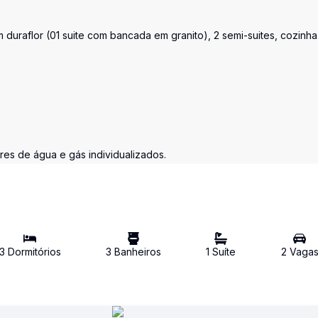
duraflor (01 suite com bancada em granito), 2 semi-suites, cozinha
es de água e gás individualizados.
3
Dormitório
s
3
Banheiro
s
1
Suíte
2
Vaga