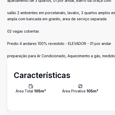
apartamento de 3 quartos, 01 por andar, Bairro da Graça com:
salão 2 ambientes em porcelanato, lavabo, 3 quartos amplos em 
ampla com bancada em granito, area de serviço separada
02 vagas cobertas
Predio 4 andares 100% revestido - ELEVADOR - 01 por andar
preparação para Ar Condicionado, Aquecimento a gás, medidor
Características
Área Total
105
m²
Área Privativa
105
m²