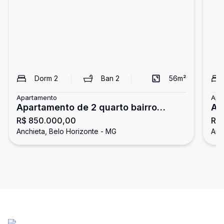
Dorm
2
Ban
2
56
m²
Apartamento
Apa
Apartamento de 2 quarto bairro
Ap
R$ 850.000,00
R$
Anchieta em Belo Horizonte
An
Anchieta, Belo Horizonte - MG
Anc