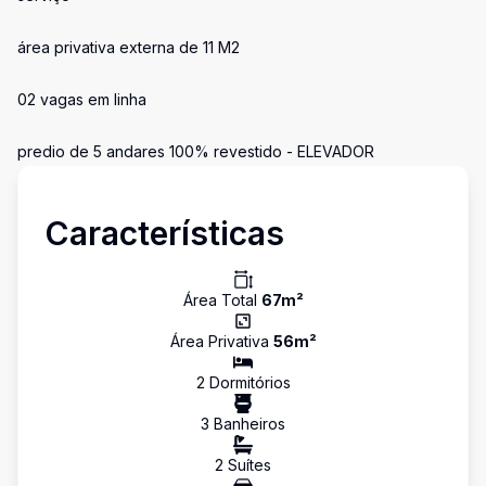
área privativa externa de 11 M2
02 vagas em linha
predio de 5 andares 100% revestido - ELEVADOR
Características
Área Total
67
m²
Área Privativa
56
m²
2
Dormitório
s
3
Banheiro
s
2
Suíte
s