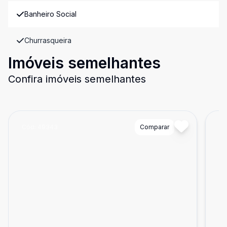
Banheiro Social
Churrasqueira
Imóveis semelhantes
Confira imóveis semelhantes
Cód:
49343
Comparar
Có