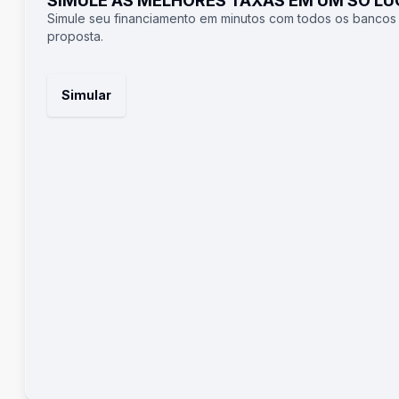
SIMULE AS MELHORES TAXAS EM UM SÓ L
Simule seu financiamento em minutos com todos os bancos
proposta.
Simular