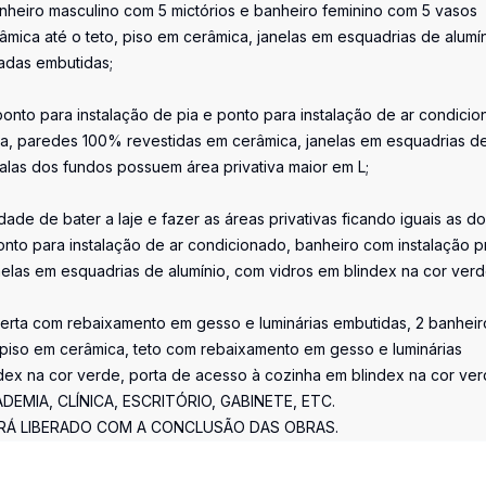
nheiro masculino com 5 mictórios e banheiro feminino com 5 vasos
âmica até o teto, piso em cerâmica, janelas em esquadrias de alumí
adas embutidas;
ponto para instalação de pia e ponto para instalação de ar condicio
ca, paredes 100% revestidas em cerâmica, janelas em esquadrias d
salas dos fundos possuem área privativa maior em L;
dade de bater a laje e fazer as áreas privativas ficando iguais as d
onto para instalação de ar condicionado, banheiro com instalação p
elas em esquadrias de alumínio, com vidros em blindex na cor verd
erta com rebaixamento em gesso e luminárias embutidas, 2 banheir
piso em cerâmica, teto com rebaixamento em gesso e luminárias
ndex na cor verde, porta de acesso à cozinha em blindex na cor ver
MIA, CLÍNICA, ESCRITÓRIO, GABINETE, ETC.
SERÁ LIBERADO COM A CONCLUSÃO DAS OBRAS.