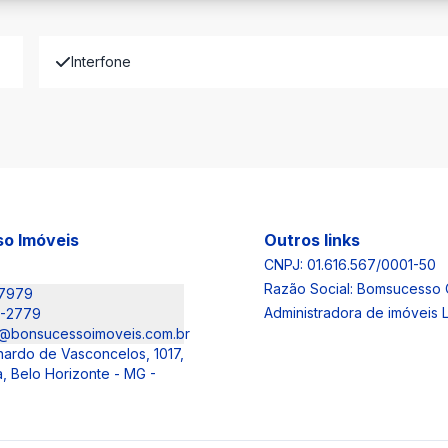
Interfone
o Imóveis
Outros links
CNPJ: 01.616.567/0001-50
Razão Social: Bomsucesso 
-7979
Administradora de imóveis
6-2779
@bonsucessoimoveis.com.br
nardo de Vasconcelos, 1017,
, Belo Horizonte - MG -