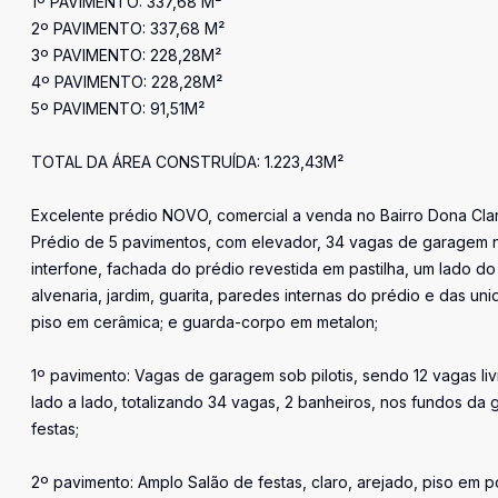
1º PAVIMENTO: 337,68 M²
2º PAVIMENTO: 337,68 M²
3º PAVIMENTO: 228,28M²
4º PAVIMENTO: 228,28M²
5º PAVIMENTO: 91,51M²
TOTAL DA ÁREA CONSTRUÍDA: 1.223,43M²
Excelente prédio NOVO, comercial a venda no Bairro Dona Clar
Prédio de 5 pavimentos, com elevador, 34 vagas de garagem no t
interfone, fachada do prédio revestida em pastilha, um lado 
alvenaria, jardim, guarita, paredes internas do prédio e das 
piso em cerâmica; e guarda-corpo em metalon;
1º pavimento: Vagas de garagem sob pilotis, sendo 12 vagas li
lado a lado, totalizando 34 vagas, 2 banheiros, nos fundos d
festas;
2º pavimento: Amplo Salão de festas, claro, arejado, piso em