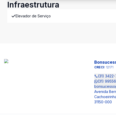
Infraestrutura
Elevador de Serviço
Bonsucess
CRECI:
12171
(31) 3422
(31) 9955
bonsucesso
Avenida Ber
Cachoeirinha
31150-000