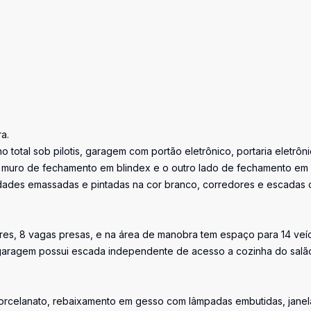
a.
otal sob pilotis, garagem com portão eletrônico, portaria eletrôni
do muro de fechamento em blindex e o outro lado de fechamento em
unidades emassadas e pintadas na cor branco, corredores e escadas
vres, 8 vagas presas, e na área de manobra tem espaço para 14 veí
a garagem possui escada independente de acesso a cozinha do salã
 porcelanato, rebaixamento em gesso com lâmpadas embutidas, janel