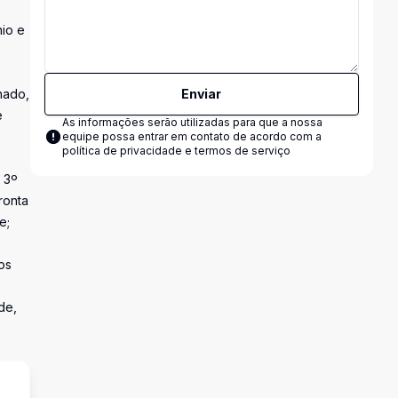
nio e
nado,
Enviar
e
As informações serão utilizadas para que a nossa
equipe possa entrar em contato de acordo com a
política de privacidade e termos de serviço
o 3º
ronta
e;
os
de,