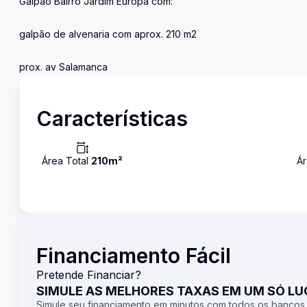
Galpão Bairro Jardim Europa com:
galpão de alvenaria com aprox. 210 m2
prox. av Salamanca
Características
Área Total
210
m²
Ár
Financiamento Fácil
Pretende Financiar?
SIMULE AS MELHORES TAXAS EM UM SÓ L
Simule seu financiamento em minutos com todos os bancos