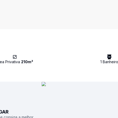
ea Privativa
210
m²
1
Banheir
UGAR
 e consiga a melhor