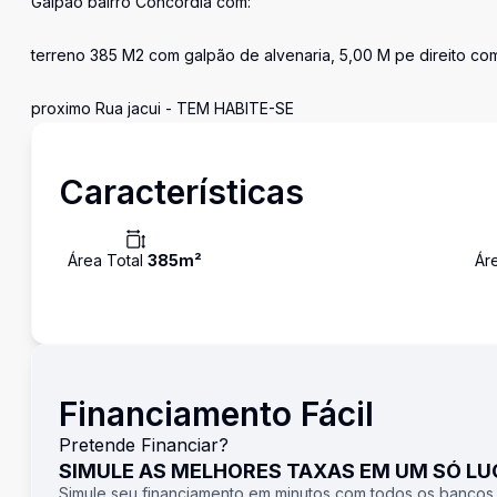
Galpão bairro Concordia com:
terreno 385 M2 com galpão de alvenaria, 5,00 M pe direito com
proximo Rua jacui - TEM HABITE-SE
Características
Área Total
385
m²
Ár
Financiamento Fácil
Pretende Financiar?
SIMULE AS MELHORES TAXAS EM UM SÓ L
Simule seu financiamento em minutos com todos os bancos