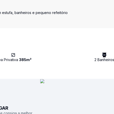
 estufa, banheiros e pequeno refeitório
ea Privativa
385
m²
2
Banheiro
UGAR
 e consiga a melhor