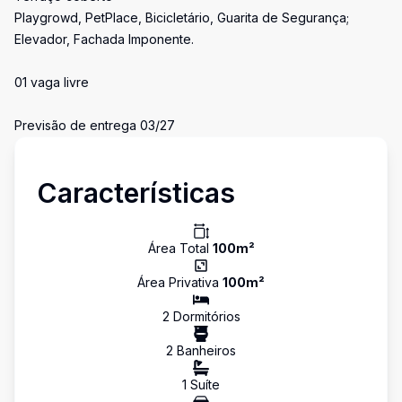
Playgrowd, PetPlace, Bicicletário, Guarita de Segurança;
Elevador, Fachada Imponente.
01 vaga livre
Previsão de entrega 03/27
Características
Área Total
100
m²
Área Privativa
100
m²
2
Dormitório
s
2
Banheiro
s
1
Suíte