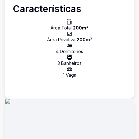
Características
Área Total
200
m²
Área Privativa
200
m²
4
Dormitório
s
3
Banheiro
s
1
Vaga