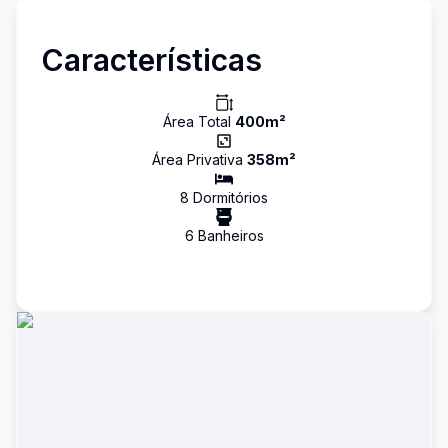
Características
Área Total
400
m²
Área Privativa
358
m²
8
Dormitório
s
6
Banheiro
s