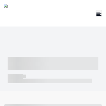
----- ----- -- ------ ---- ---- -- ----- -----
----- --- ------
----- -----
----- ----- -- ------ ---- ---- -- ----- ----- ----- --- ------