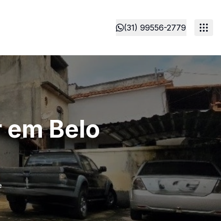
(31) 99556-2779
r em Belo
e