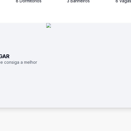
8
Dormitório
s
3
Banheiro
s
8
Vaga
UGAR
 e consiga a melhor