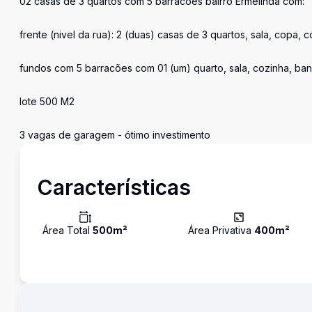
02 casas de 3 quartos com 5 barracões bairro Ermelinda com:
frente (nivel da rua): 2 (duas) casas de 3 quartos, sala, copa
fundos com 5 barracões com 01 (um) quarto, sala, cozinha, ba
lote 500 M2
3 vagas de garagem - ótimo investimento
Características
Área Total
500
m²
Área Privativa
400
m²