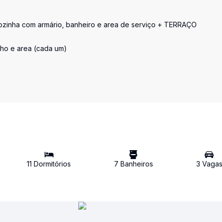
, cozinha com armário, banheiro e area de serviço + TERRAÇO
nho e area (cada um)
11
Dormitório
s
7
Banheiro
s
3
Vaga