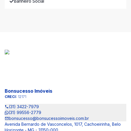
Banheiro Social
Bonsucesso Imóveis
CRECI:
12171
(31) 3422-7979
(31) 99556-2779
bonsucesso@bonsucessoimoveis.com.br
Avenida Bernardo de Vasconcelos, 1017, Cachoeirinha, Belo
Horizonte - MG - 31150-000