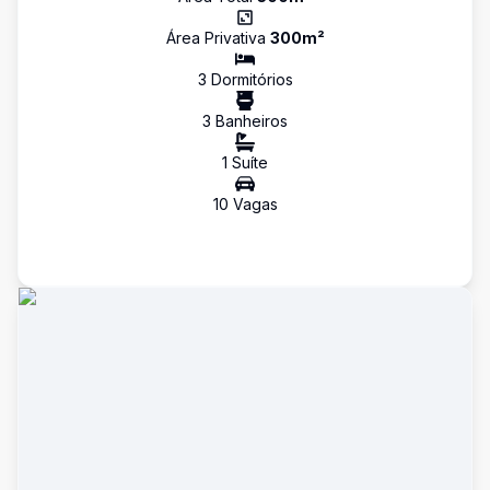
Área Privativa
300
m²
3
Dormitório
s
3
Banheiro
s
1
Suíte
10
Vaga
s