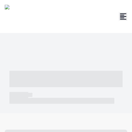
----- ----- -- ------ ---- ---- -- ----- -----
----- --- ------
----- -----
----- ----- -- ------ ---- ---- -- ----- ----- ----- --- ------