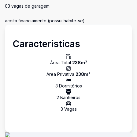
03 vagas de garagem
aceita financiamento (possui habite-se)
Características
Área Total
238
m²
Área Privativa
238
m²
3
Dormitório
s
2
Banheiro
s
3
Vaga
s