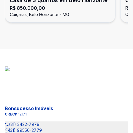
casa de 3 quartos em Belo Horizonte
Ca
R$ 850.000,00
R$
Caiçaras, Belo Horizonte - MG
Cai
Bonsucesso Imóveis
CRECI:
12171
(31) 3422-7979
(31) 99556-2779