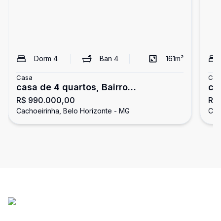
Dorm
4
Ban
4
161
m²
Casa
Cas
casa de 4 quartos, Bairro
ca
R$ 990.000,00
R$
Cachoeirinha em Belo Horizonte
Ca
Cachoeirinha, Belo Horizonte - MG
Cac