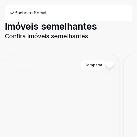
Banheiro Social
Imóveis semelhantes
Confira imóveis semelhantes
Cód:
49326
Comparar
Có