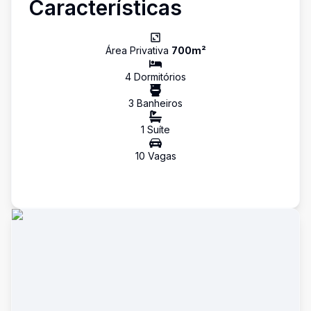
Características
Área Privativa
700
m²
4
Dormitório
s
3
Banheiro
s
1
Suíte
10
Vaga
s