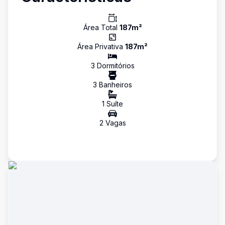
Área Total
187
m²
Área Privativa
187
m²
3
Dormitório
s
3
Banheiro
s
1
Suíte
2
Vaga
s