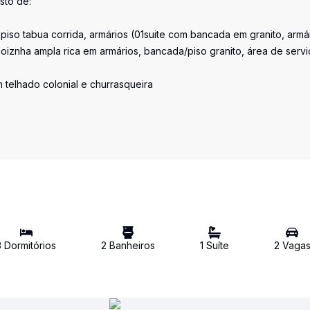
sto de:
 piso tabua corrida, armários (01suite com bancada em granito, armá
oiznha ampla rica em armários, bancada/piso granito, área de serv
elhado colonial e churrasqueira
3
Dormitório
s
2
Banheiro
s
1
Suíte
2
Vaga