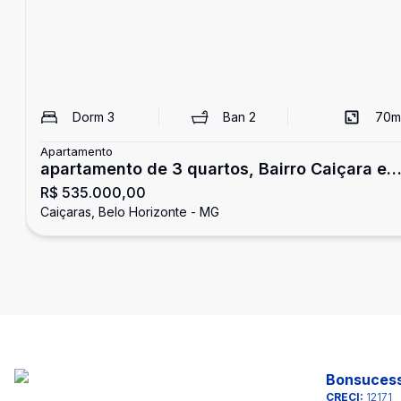
Dorm
3
Ban
2
70
m
Apartamento
apartamento de 3 quartos, Bairro Caiçara em
R$ 535.000,00
Belo Horizonte
Caiçaras, Belo Horizonte - MG
Bonsucess
CRECI:
12171