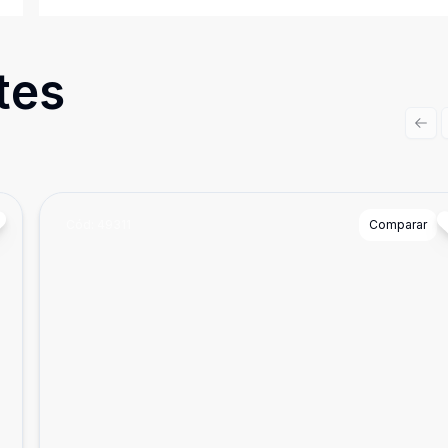
tes
Prev
Cód:
49311
Comparar