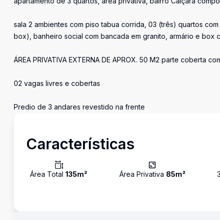
apartamento de 3 quartos, área privativa, bairro Caiçara compo
sala 2 ambientes com piso tabua corrida, 03 (três) quartos com
box), banheiro social com bancada em granito, armário e box c
ÁREA PRIVATIVA EXTERNA DE APROX. 50 M2 parte coberta com t
02 vagas livres e cobertas
Predio de 3 andares revestido na frente
Características
Área Total
135
m²
Área Privativa
85
m²