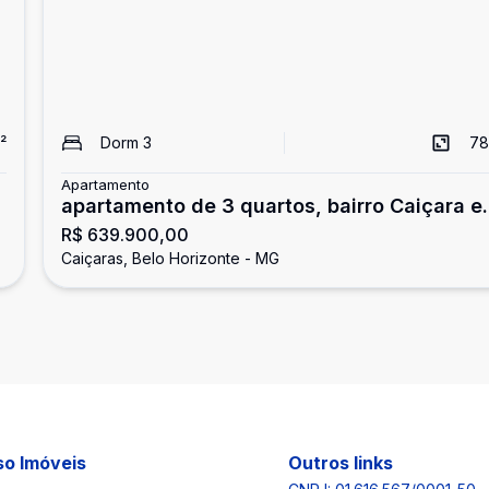
²
Dorm
3
78
Apartamento
apartamento de 3 quartos, bairro Caiçara 
R$ 639.900,00
Belo Horizonte
Caiçaras, Belo Horizonte - MG
o Imóveis
Outros links